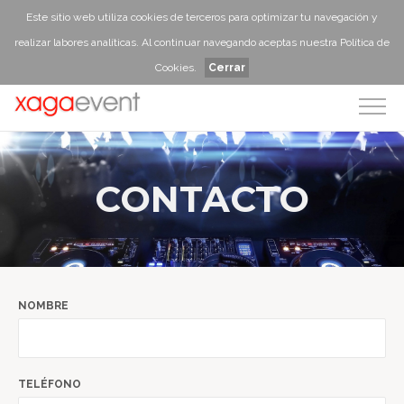
Este sitio web utiliza cookies de terceros para optimizar tu navegación y
realizar labores analíticas. Al continuar navegando aceptas nuestra
Política de
Cookies
.
Cerrar
CONTACTO
NOMBRE
TELÉFONO