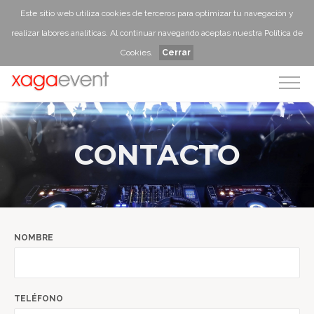
Este sitio web utiliza cookies de terceros para optimizar tu navegación y
realizar labores analíticas. Al continuar navegando aceptas nuestra
Política de
Cookies
.
Cerrar
CONTACTO
NOMBRE
TELÉFONO